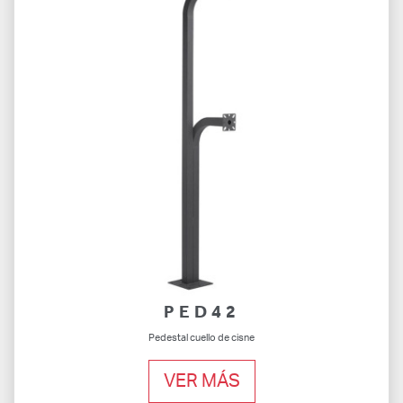
PED42
Pedestal cuello de cisne
VER MÁS