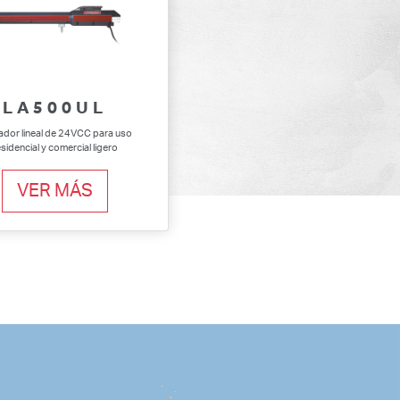
LA500UL
ador lineal de 24VCC para uso
sidencial y comercial ligero
VER MÁS