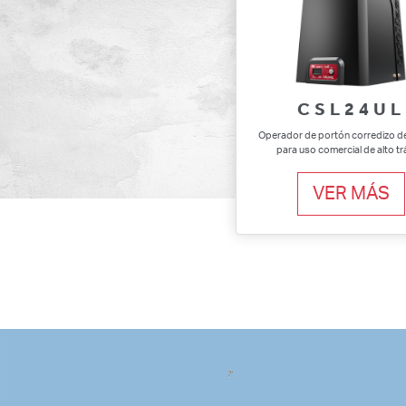
CSL24UL
Operador de portón corredizo 
para uso comercial de alto tr
VER MÁS