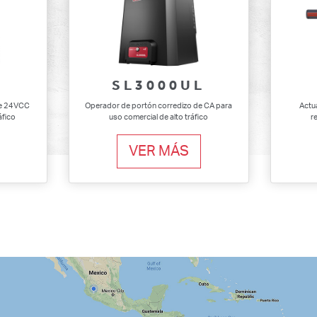
SL3000UL
de 24VCC
Operador de portón corredizo de CA para
Actu
áfico
uso comercial de alto tráfico
re
VER MÁS